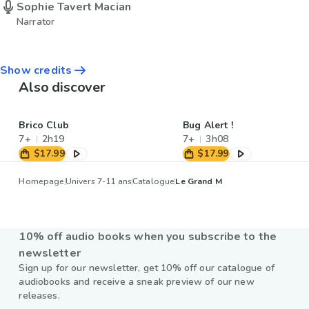
Sophie Tavert Macian
Narrator
Show credits
Also discover
Brico Club
Bug Alert !
7+
2h19
7+
3h08
$17.99
$17.99
Homepage
Univers 7-11 ans
Catalogue
Le Grand M
10% off audio books when you subscribe to the
newsletter
Sign up for our newsletter, get 10% off our catalogue of
audiobooks and receive a sneak preview of our new
releases.