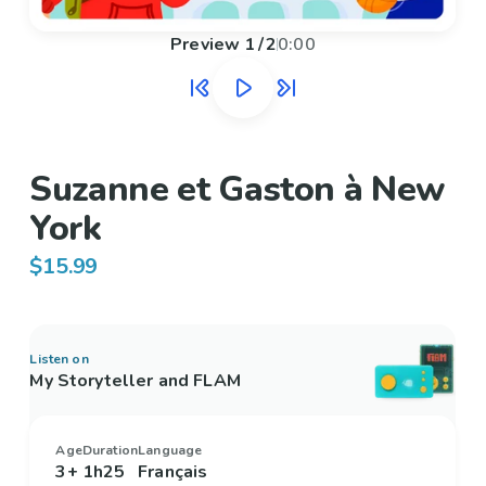
Preview
1
/
2
0:00
Suzanne et Gaston à New
York
$15.99
Listen on
My Storyteller and FLAM
Age
Duration
Language
3+
1h25
Français