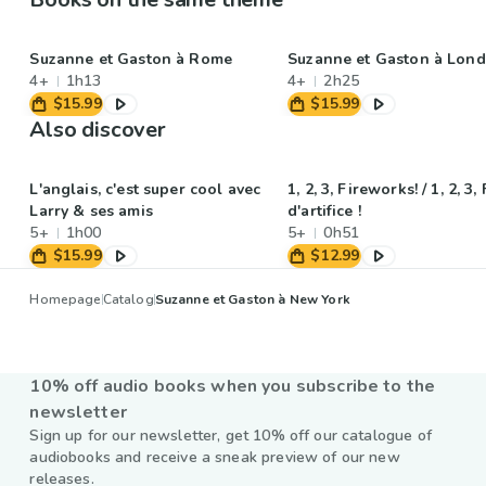
Suzanne et Gaston à Rome
Suzanne et Gaston à Lond
4+
1h13
4+
2h25
$15.99
$15.99
Also discover
L'anglais, c'est super cool avec
1, 2, 3, Fireworks! / 1, 2, 3,
Larry & ses amis
d'artifice !
5+
1h00
5+
0h51
$15.99
$12.99
Homepage
Catalog
Suzanne et Gaston à New York
10% off audio books when you subscribe to the
newsletter
Sign up for our newsletter, get 10% off our catalogue of
audiobooks and receive a sneak preview of our new
releases.