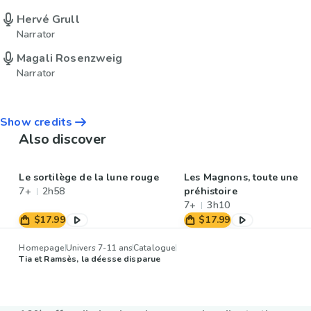
Hervé Grull
Narrator
Magali Rosenzweig
Narrator
Show credits
Also discover
Le sortilège de la lune rouge
Les Magnons, toute une
7+
2h58
préhistoire
7+
3h10
$17.99
$17.99
Homepage
Univers 7-11 ans
Catalogue
Tia et Ramsès, la déesse disparue