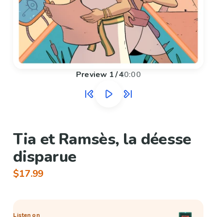
Preview
1
/
4
0:00
Tia et Ramsès, la déesse
disparue
$17.99
Listen on