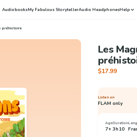
Audiobooks
My Fabulous Storyteller
Audio Headphones
Help
 préhistoire
Les Mag
préhisto
$17.99
Listen on
FLAM only
Age
Duration
Lan
7+
3h10
Fra