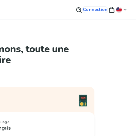
Connection
nons, toute une
ire
guage
nçais