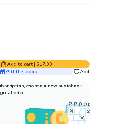
Add to cart
|
$17.99
Gift this book
Add
subscription, choose a new audiobook
great price