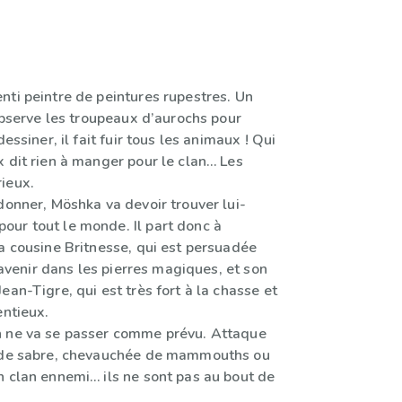
nti peintre de peintures rupestres. Un
 observe les troupeaux d’aurochs pour
dessiner, il fait fuir tous les animaux ! Qui
 dit rien à manger pour le clan… Les
ieux.
donner, Möshka va devoir trouver lui-
ur tout le monde. Il part donc à
a cousine Britnesse, qui est persuadée
l’avenir dans les pierres magiques, et son
ean-Tigre, qui est très fort à la chasse et
entieux.
n ne va se passer comme prévu. Attaque
s de sabre, chevauchée de mammouths ou
n clan ennemi… ils ne sont pas au bout de