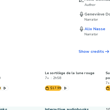
Author
Geneviève D
Narrator
Alix Nasse
Narrator
Show credits
Le sortilège de la lune rouge
Su
0
7+
2h58
po
7+
9
$17.99
inks
Interactive audiobooks
10