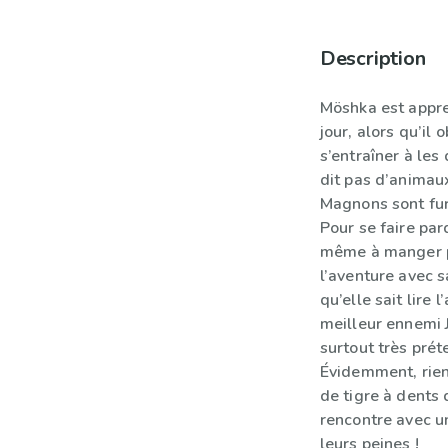
Description
Möshka est appre
jour, alors qu’il
s’entraîner à les 
dit pas d’animaux
Magnons sont fur
Pour se faire par
même à manger po
l’aventure avec s
qu’elle sait lire 
meilleur ennemi J
surtout très prét
Évidemment, rie
de tigre à dent
rencontre avec u
leurs peines !