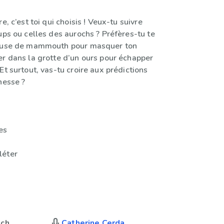
e, c’est toi qui choisis ! Veux-tu suivre
ups ou celles des aurochs ? Préfères-tu te
bouse de mammouth pour masquer ton
er dans la grotte d’un ours pour échapper
Et surtout, vas-tu croire aux prédictions
nesse ?
es
léter
ch
Catherine Cerda