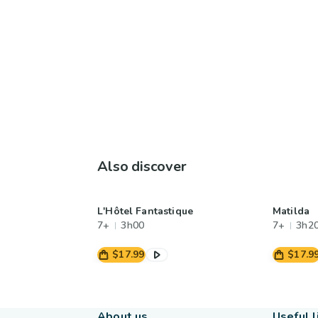
Also discover
L'Hôtel Fantastique
Matilda
7+
3h00
7+
3h2
$17.99
$17.9
About us
Useful l