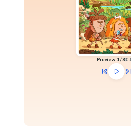
Preview
1
/
3
0: