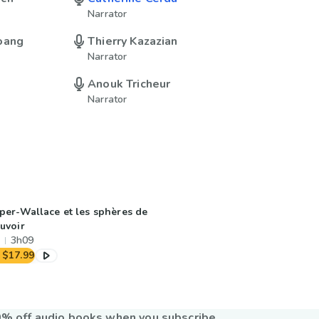
Narrator
oang
Thierry Kazazian
Narrator
Anouk Tricheur
Narrator
per-Wallace et les sphères de
uvoir
3h09
$17.99
% off audio books when you subscribe