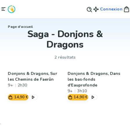
Connexion
Page d'accueil
Saga - Donjons &
Dragons
2 résultats
Donjons & Dragons, Sur
Donjons & Dragons, Dans
les Chemins de Faerûn
les bas-fonds
9+
2h30
d'Eauprofonde
9+
3h10
14,90 €
14,90 €