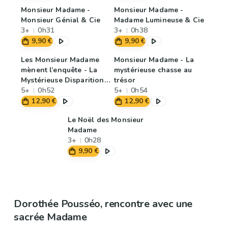
Monsieur Madame -
Monsieur Madame -
Monsieur Génial & Cie
Madame Lumineuse & Cie
3+
0h31
3+
0h38
9,90 €
9,90 €
Les Monsieur Madame
Monsieur Madame - La
mènent l’enquête - La
mystérieuse chasse au
Mystérieuse Disparition
trésor
du chapeau de Madame
5+
0h52
5+
0h54
Beauté
12,90 €
12,90 €
Le Noël des Monsieur
Madame
3+
0h28
9,90 €
Dorothée Pousséo, rencontre avec une
sacrée Madame