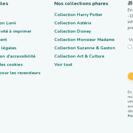
iles
Nos collections phares
🎁
En
Collection Harry Potter
-1
in
on Lunii
Collection Astérix
pr
tivité à imprimer
Collection Disney
ent
Collection Monsieur Madame
 légales
Collection Suzanne & Gaston
on d’accessibilité
Collection Art & Culture
des cookies
Voir tout
 pour les revendeurs
En 
rec
inf
ana
dés
Pol