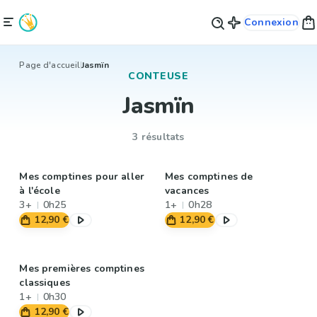
Connexion
Page d'accueil
Jasmïn
CONTEUSE
Jasmïn
3 résultats
Mes comptines pour aller
Mes comptines de
à l'école
vacances
3+
0h25
1+
0h28
12,90 €
12,90 €
Mes premières comptines
classiques
1+
0h30
12,90 €