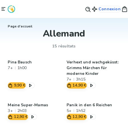
Connexion
Page d'accueil
Allemand
15 résultats
Pina Bausch
Verhext und wachgeküsst:
7+
1h00
Grimms Märchen für
moderne Kinder
7+
3h15
9,90 €
14,90 €
Meine Super-Mamas
Panik in den 6 Reichen
3+
2h03
5+
1h52
12,90 €
12,90 €