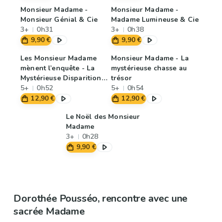
Monsieur Madame -
Monsieur Madame -
Monsieur Génial & Cie
Madame Lumineuse & Cie
3+
0h31
3+
0h38
9,90 €
9,90 €
Les Monsieur Madame
Monsieur Madame - La
mènent l’enquête - La
mystérieuse chasse au
Mystérieuse Disparition
trésor
du chapeau de Madame
5+
0h52
5+
0h54
Beauté
12,90 €
12,90 €
Le Noël des Monsieur
Madame
3+
0h28
9,90 €
Dorothée Pousséo, rencontre avec une
sacrée Madame