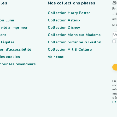
iles
Nos collections phares
🎁
En
Collection Harry Potter
-1
in
on Lunii
Collection Astérix
pr
tivité à imprimer
Collection Disney
ent
Collection Monsieur Madame
 légales
Collection Suzanne & Gaston
on d’accessibilité
Collection Art & Culture
des cookies
Voir tout
 pour les revendeurs
En 
rec
inf
ana
dés
Pol