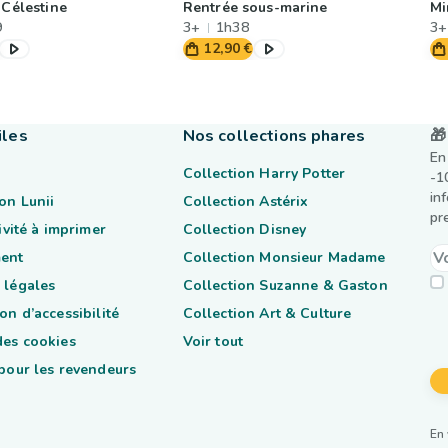
 Célestine
Rentrée sous-marine
Mi
9
3+
1h38
3+
12,90 €
iles
Nos collections phares
🎁
En
Collection Harry Potter
-1
in
on Lunii
Collection Astérix
pr
tivité à imprimer
Collection Disney
ent
Collection Monsieur Madame
 légales
Collection Suzanne & Gaston
on d’accessibilité
Collection Art & Culture
des cookies
Voir tout
 pour les revendeurs
En 