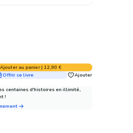
Ajouter au panier
|
12,90 €
Offrir ce livre
Ajouter
es centaines d'histoires en illimité,
t !
nnement