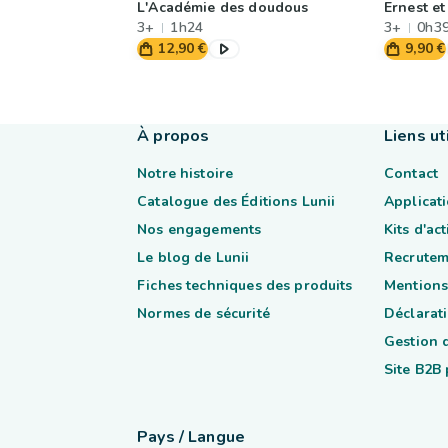
L'Académie des doudous
Ernest et
3+
1h24
3+
0h3
12,90 €
9,90 €
À propos
Liens ut
Notre histoire
Contact
Catalogue des Éditions Lunii
Applicati
Nos engagements
Kits d'ac
Le blog de Lunii
Recrutem
Fiches techniques des produits
Mentions
Normes de sécurité
Déclarati
Gestion 
Site B2B
Pays / Langue