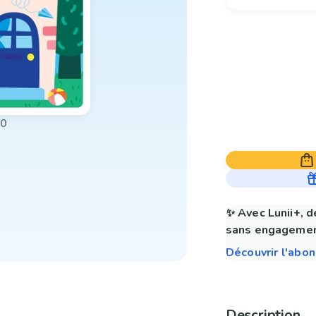
00
✨ Avec Lunii+, d
sans engagemen
Découvrir l'abo
Description