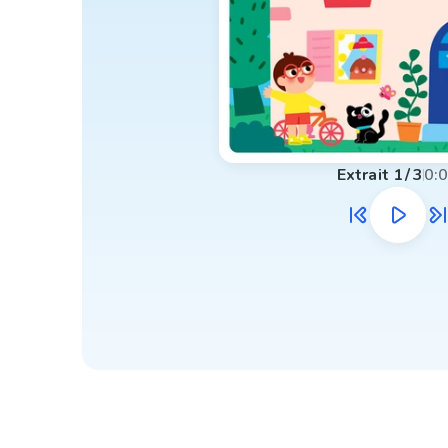
Extrait
1
/
3
0: