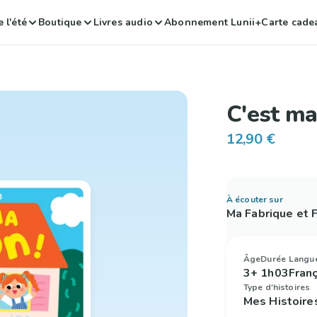
 l'été
Boutique
Livres audio
Abonnement Lunii+
Carte cade
C'est ma
12,90 €
À écouter sur
Ma Fabrique et
Âge
Durée
Langu
3+
1h03
Fran
Type d'histoires
Mes Histoire