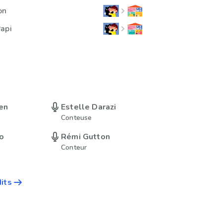
on
api
en
Estelle Darazi
Conteuse
o
Rémi Gutton
Conteur
dits