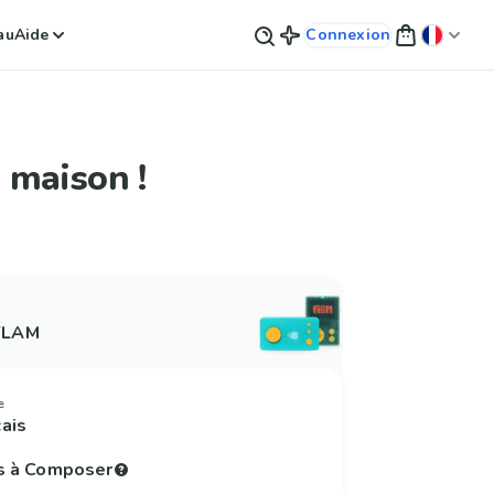
au
Aide
Connexion
 maison !
 FLAM
e
çais
s à Composer