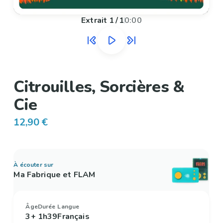
Extrait
1
/
1
0:00
Citrouilles, Sorcières &
Cie
12,90 €
À écouter sur
Ma Fabrique et FLAM
Âge
Durée
Langue
3+
1h39
Français