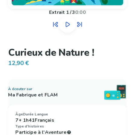
Extrait
1
/
3
0:00
Curieux de Nature !
12,90 €
À écouter sur
Ma Fabrique et FLAM
Âge
Durée
Langue
7+
1h41
Français
Type d'histoires
Participe à l'Aventure