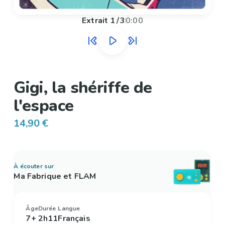
Extrait
1
/
3
0:00
Gigi, la shériffe de
l'espace
14,90 €
À écouter sur
Ma Fabrique et FLAM
Âge
Durée
Langue
7+
2h11
Français