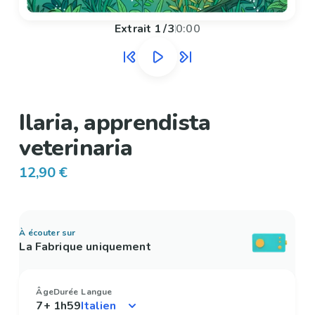
Extrait
1
/
3
0:00
Ilaria, apprendista
veterinaria
12,90 €
À écouter sur
La Fabrique uniquement
Âge
Durée
Langue
7+
1h59