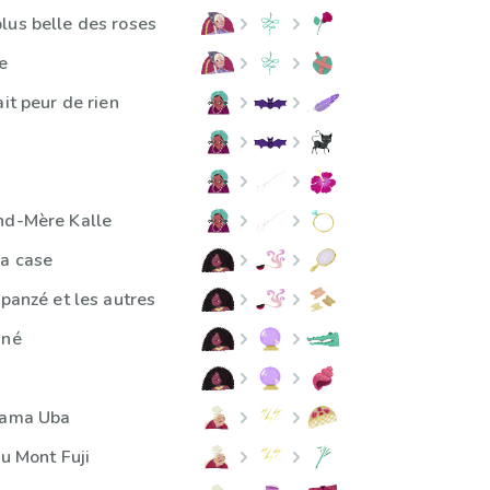
lus belle des roses
e
ait peur de rien
a
nd-Mère Kalle
la case
mpanzé et les autres
ané
 Yama Uba
du Mont Fuji