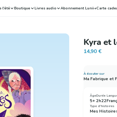
 l'été
Boutique
Livres audio
Abonnement Lunii+
Carte cade
Kyra et 
14,90 €
À écouter sur
Ma Fabrique et
Âge
Durée
Langu
5+
2h22
Fran
Type d'histoires
Mes Histoire