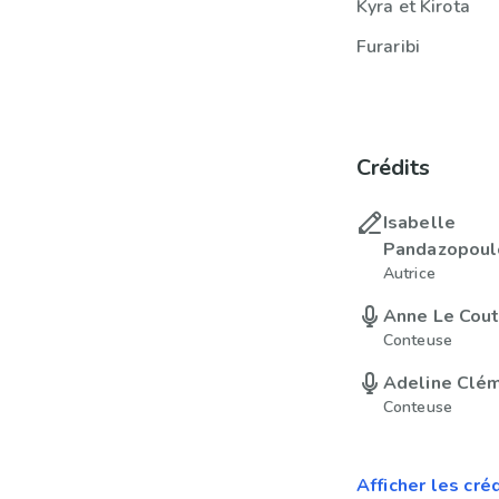
Kyra et Kirota
Furaribi
Crédits
Isabelle
Pandazopoul
Autrice
Anne Le Cou
Conteuse
Adeline Clé
Conteuse
Afficher les cré