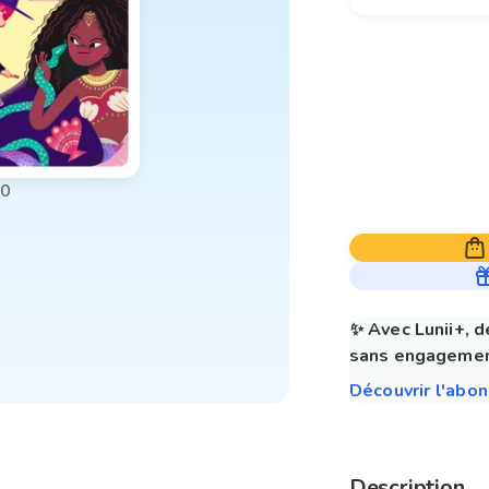
00
✨ Avec Lunii+, d
sans engagemen
Découvrir l'abo
Description