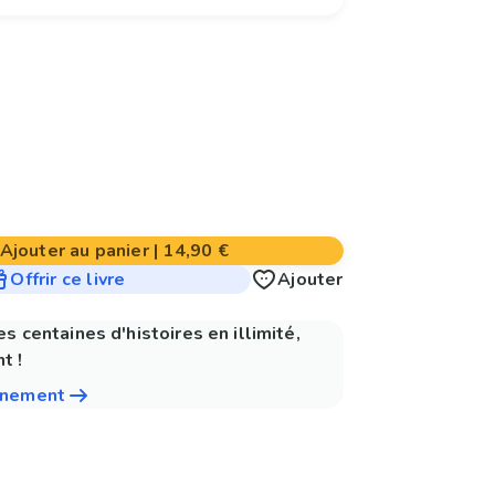
Ajouter au panier
|
14,90 €
Offrir ce livre
Ajouter
es centaines d'histoires en illimité,
t !
nnement