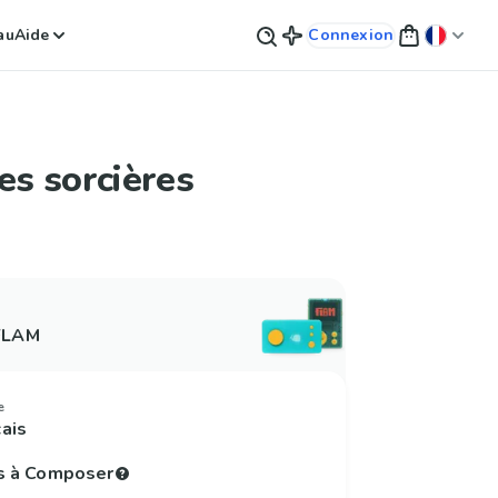
au
Aide
Connexion
les sorcières
 FLAM
e
çais
s à Composer