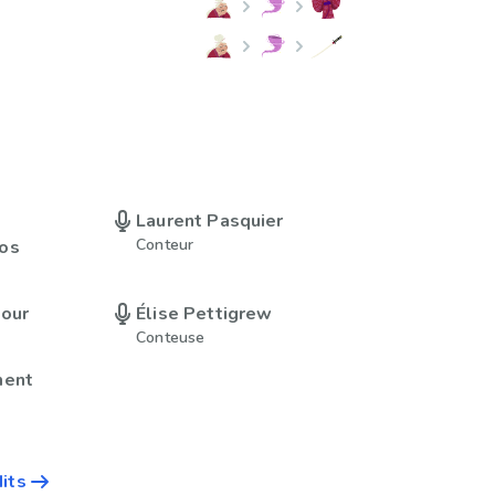
Laurent Pasquier
Conteur
os
tour
Élise Pettigrew
Conteuse
ment
dits