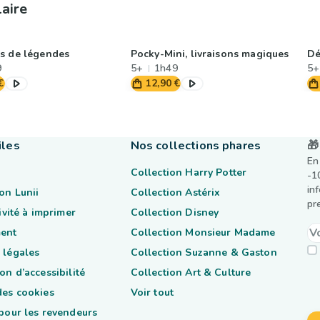
laire
s de légendes
Pocky-Mini, livraisons magiques
Dé
9
5+
1h49
5+
€
12,90 €
iles
Nos collections phares
🎁
En
Collection Harry Potter
-1
in
on Lunii
Collection Astérix
pr
tivité à imprimer
Collection Disney
ent
Collection Monsieur Madame
 légales
Collection Suzanne & Gaston
on d’accessibilité
Collection Art & Culture
des cookies
Voir tout
 pour les revendeurs