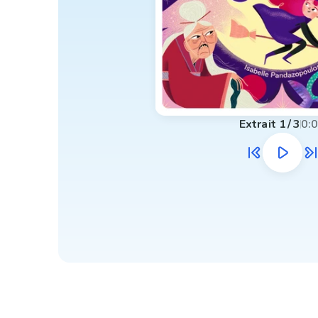
Extrait
1
/
3
0: