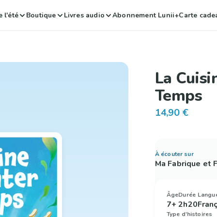
 l'été
Boutique
Livres audio
Abonnement Lunii+
Carte cade
La Cuisi
Temps
14,90 €
À écouter sur
Ma Fabrique et
Âge
Durée
Langu
7+
2h20
Fran
Type d'histoires