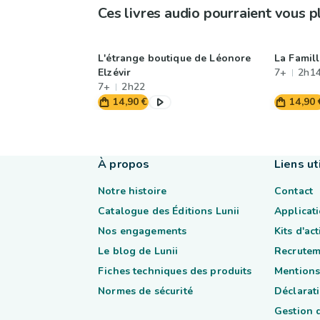
Ces livres audio pourraient vous p
L'étrange boutique de Léonore
La Famil
Elzévir
7+
2h1
7+
2h22
14,90 €
14,90 
À propos
Liens ut
Notre histoire
Contact
Catalogue des Éditions Lunii
Applicati
Nos engagements
Kits d'ac
Le blog de Lunii
Recrutem
Fiches techniques des produits
Mentions
Normes de sécurité
Déclarati
Gestion 