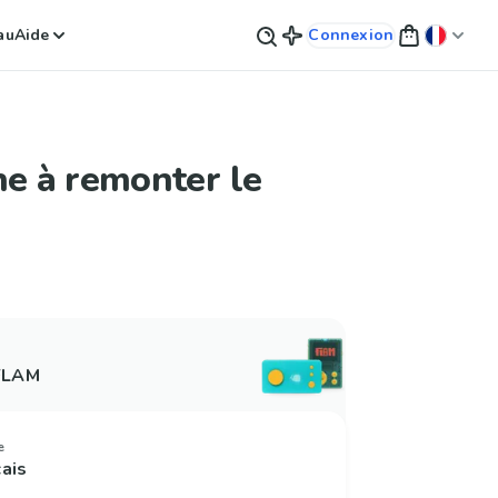
au
Aide
Connexion
ne à remonter le
 FLAM
e
çais