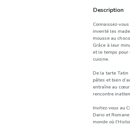
Description
Connaissez-vous l
inventé les madel
mousse au chocol
Grâce à leur min
et le temps pour 
cuisine.
De la tarte Tatin
pâtes et bien d’a
entraîne au cœur 
rencontre inatte
Invitez-vous au C
Dario et Romane 
monde où l'Histo