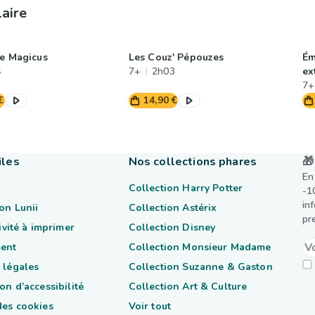
laire
le Magicus
Les Couz' Pépouzes
Ém
4
7+
2h03
ex
7+
€
14,90 €
iles
Nos collections phares
🎁
En
Collection Harry Potter
-1
in
on Lunii
Collection Astérix
pr
tivité à imprimer
Collection Disney
ent
Collection Monsieur Madame
 légales
Collection Suzanne & Gaston
on d’accessibilité
Collection Art & Culture
des cookies
Voir tout