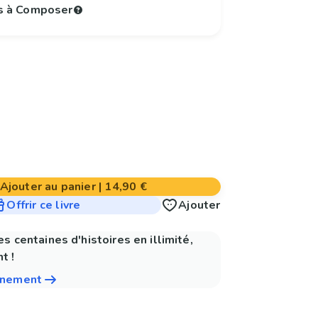
s à Composer
Ajouter au panier
|
14,90 €
Offrir ce livre
Ajouter
es centaines d'histoires en illimité,
t !
nnement