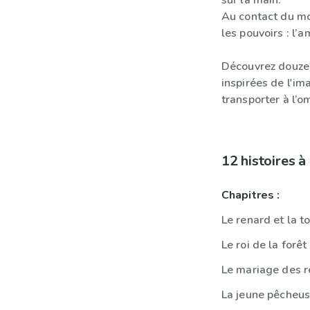
sur la main.
Au contact du mo
les pouvoirs : l’am
Découvrez douze 
inspirées de l'im
transporter à l’om
12 histoires 
Chapitres :
Le renard et la t
Le roi de la forêt
Le mariage des 
La jeune pêcheus