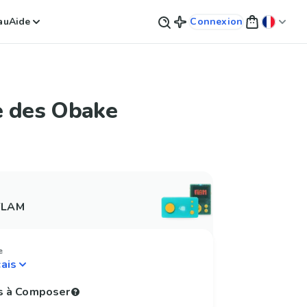
au
Aide
Connexion
e des Obake
 FLAM
e
s à Composer