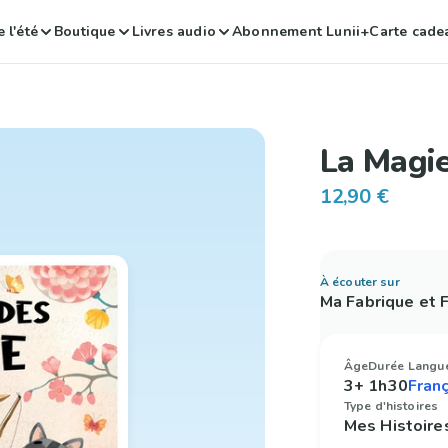
 l'été
Boutique
Livres audio
Abonnement Lunii+
Carte cade
La Magi
12,90 €
À écouter sur
Ma Fabrique et
Âge
Durée
Langu
3+
1h30
Type d'histoires
Mes Histoire