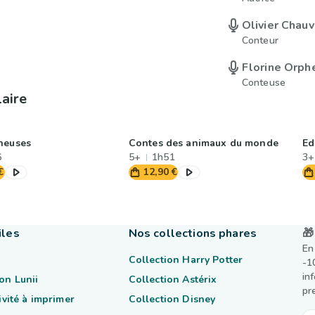
Olivier Chauv
Conteur
Florine Orph
Conteuse
laire
neuses
Contes des animaux du monde
Ed
6
5+
1h51
3+
€
12,90 €
iles
Nos collections phares
🎁
En
Collection Harry Potter
-1
in
on Lunii
Collection Astérix
pr
tivité à imprimer
Collection Disney