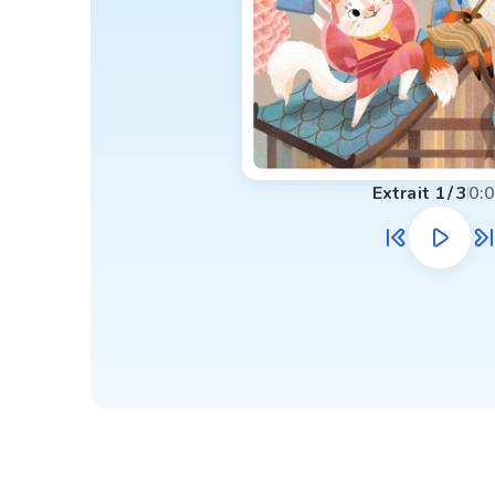
Extrait
1
/
3
0: