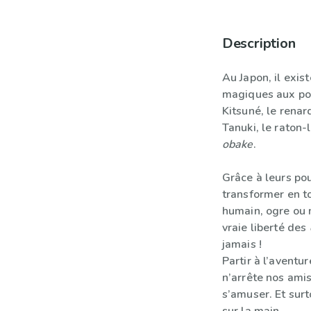
Description
Au Japon, il exis
magiques aux pou
Kitsuné, le renar
Tanuki, le raton-
obake
.
Grâce à leurs po
transformer en to
humain, ogre ou 
vraie liberté des
jamais !
Partir à l’aventu
n’arrête nos amis
s’amuser. Et surto