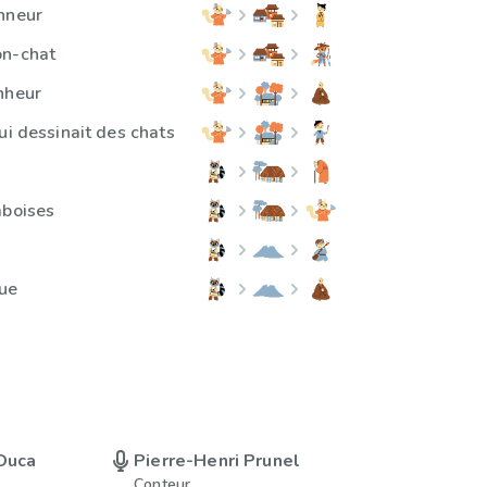
nneur
on-chat
nheur
ui dessinait des chats
mboises
que
 Duca
Pierre-Henri Prunel
Conteur