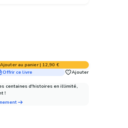
Ajouter au panier
|
12,90 €
Offrir ce livre
Ajouter
es centaines d'histoires en illimité,
t !
nnement