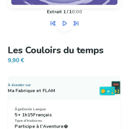
Extrait
1
/
1
0:00
Les Couloirs du temps
9,90 €
À écouter sur
Ma Fabrique et FLAM
Âge
Durée
Langue
5+
1h15
Français
Type d'histoires
Participe à l'Aventure