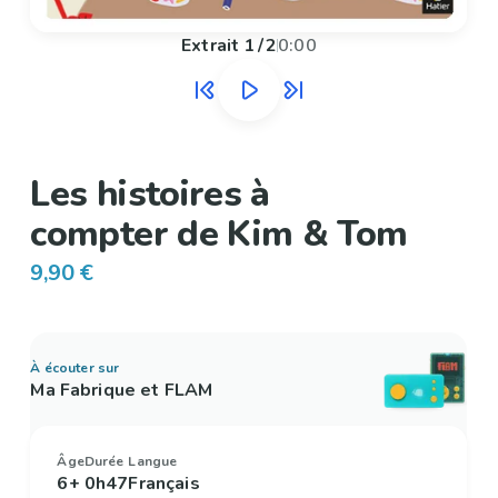
Extrait
1
/
2
0:00
Les histoires à
compter de Kim & Tom
9,90 €
À écouter sur
Ma Fabrique et FLAM
Âge
Durée
Langue
6+
0h47
Français