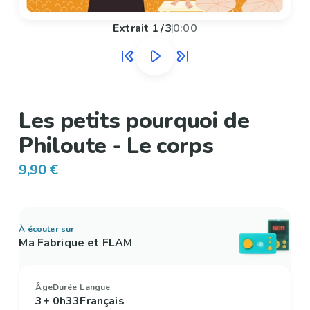
Extrait
1
/
3
0:00
Les petits pourquoi de
Philoute - Le corps
9,90 €
À écouter sur
Ma Fabrique et FLAM
Âge
Durée
Langue
3+
0h33
Français