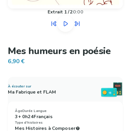
Extrait
1
/
2
0:00
Mes humeurs en poésie
6,90 €
À écouter sur
Ma Fabrique et FLAM
Âge
Durée
Langue
3+
0h24
Français
Type d'histoires
Mes Histoires à Composer