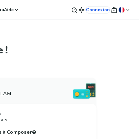
au
Aide
Connexion
 !
 FLAM
e
çais
s à Composer