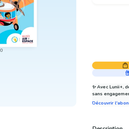
00
✨ Avec Lunii+, d
sans engagemen
Découvrir l'abo
Description