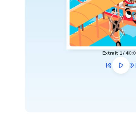
Extrait
1
/
4
0: