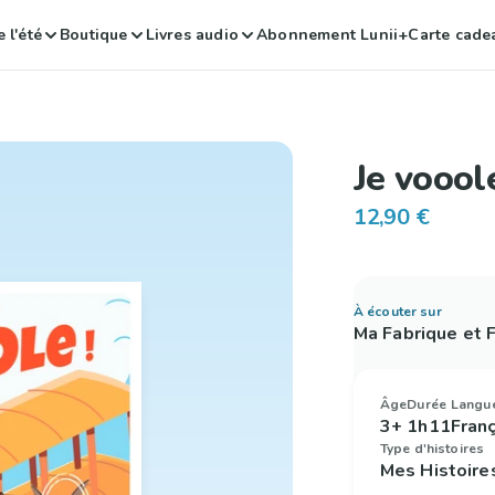
 l'été
Boutique
Livres audio
Abonnement Lunii+
Carte cade
Je vooole
12,90 €
À écouter sur
Ma Fabrique et
Âge
Durée
Langu
3+
1h11
Fran
Type d'histoires
Mes Histoire