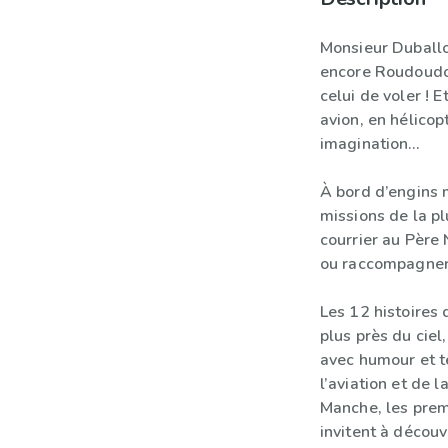
Monsieur Duballo
encore Roudoudo
celui de voler ! E
avion, en hélicop
imagination…
À bord d’engins m
missions de la p
courrier au Père
ou raccompagner 
Les 12 histoires
plus près du ciel
avec humour et t
l’aviation et de 
Manche, les prem
invitent à découv