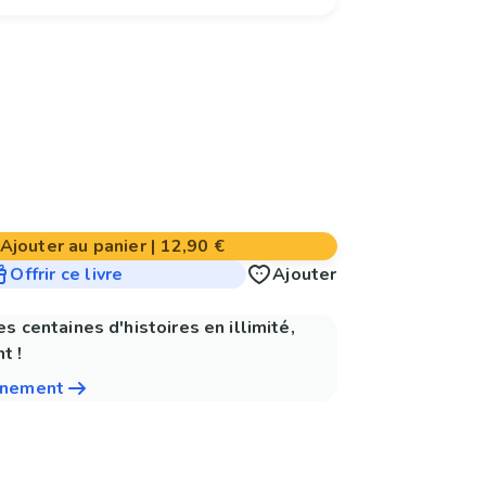
Ajouter au panier
|
12,90 €
Offrir ce livre
Ajouter
es centaines d'histoires en illimité,
t !
nnement