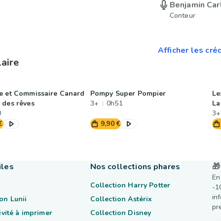
Benjamin Car
Conteur
Afficher les cré
laire
e et Commissaire Canard
Pompy Super Pompier
Le
 des rêves
3+
0h51
La
0
3+
€
9,90 €
iles
Nos collections phares
🎁
En
Collection Harry Potter
-1
in
on Lunii
Collection Astérix
pr
tivité à imprimer
Collection Disney