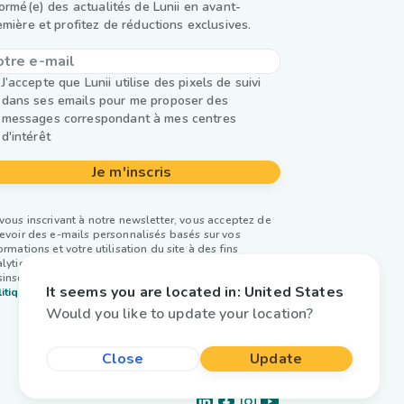
formé(e) des actualités de Lunii en avant-
emière et profitez de réductions exclusives.
J’accepte que Lunii utilise des pixels de suivi
dans ses emails pour me proposer des
messages correspondant à mes centres
d'intérêt
Je m'inscris
vous inscrivant à notre newsletter, vous acceptez de
evoir des e-mails personnalisés basés sur vos
ormations et votre utilisation du site à des fins
lytiques et publicitaires. Vous pouvez vous
inscrire à tout moment. Plus d’infos dans notre
It seems you are located in:
United States
itique de confidentialité.
Would you like to update your location?
Close
Update