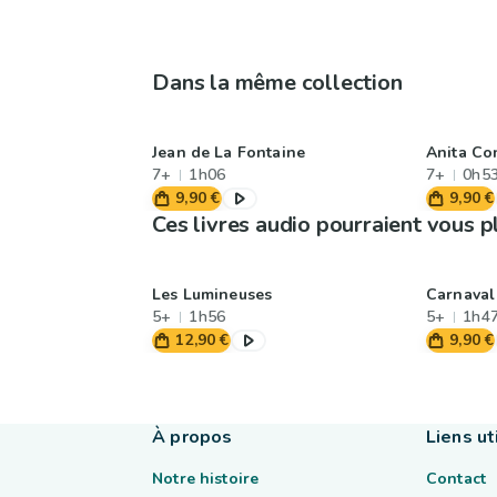
Dans la même collection
Jean de La Fontaine
Anita Co
7+
1h06
7+
0h5
9,90 €
9,90 €
Ces livres audio pourraient vous p
Les Lumineuses
Carnaval 
5+
1h56
5+
1h4
12,90 €
9,90 €
À propos
Liens ut
Notre histoire
Contact