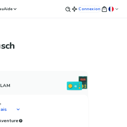
au
Aide
Connexion
usch
 FLAM
e
'Aventure