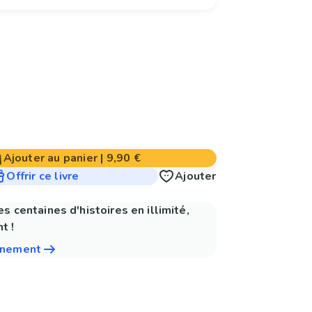
Ajouter au panier
|
9,90 €
Offrir ce livre
Ajouter
es centaines d'histoires en illimité,
t !
nnement