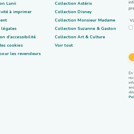
in
on Lunii
Collection Astérix
pr
tivité à imprimer
Collection Disney
ent
Collection Monsieur Madame
 légales
Collection Suzanne & Gaston
on d’accessibilité
Collection Art & Culture
des cookies
Voir tout
 pour les revendeurs
En 
rec
inf
ana
dés
Pol