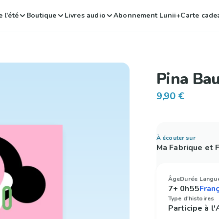
 l'été
Boutique
Livres audio
Abonnement Lunii+
Carte cade
Pina Ba
9,90 €
À écouter sur
Ma Fabrique et
Âge
Durée
Langu
7+
0h55
Type d'histoires
Participe à l