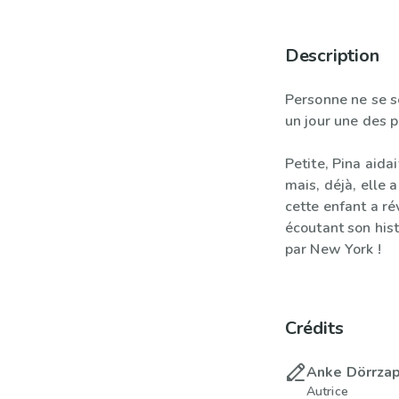
Description
Personne ne se s
un jour une des 
Petite, Pina aida
mais, déjà, elle 
cette enfant a r
écoutant son his
par New York !
Crédits
Anke Dörrza
Autrice