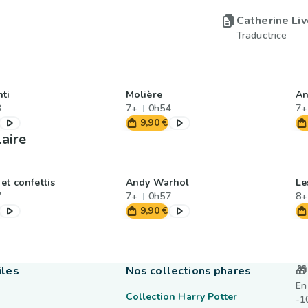
Catherine Liv
Traductrice
nti
Molière
An
3
7+
0h54
7+
9,90 €
laire
et confettis
Andy Warhol
Le
7
7+
0h57
8+
9,90 €
iles
Nos collections phares
🎁
En
Collection Harry Potter
-1