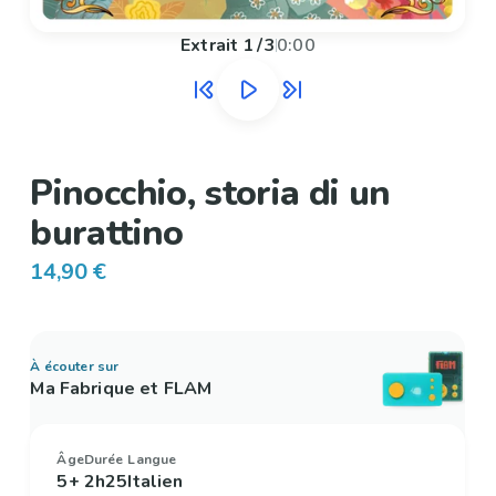
Extrait
1
/
3
0:00
Pinocchio, storia di un
burattino
14,90 €
À écouter sur
Ma Fabrique et FLAM
Âge
Durée
Langue
5+
2h25
Italien