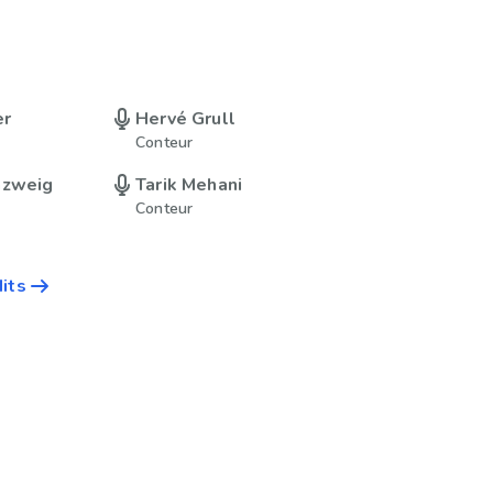
er
Hervé Grull
Conteur
nzweig
Tarik Mehani
Conteur
dits