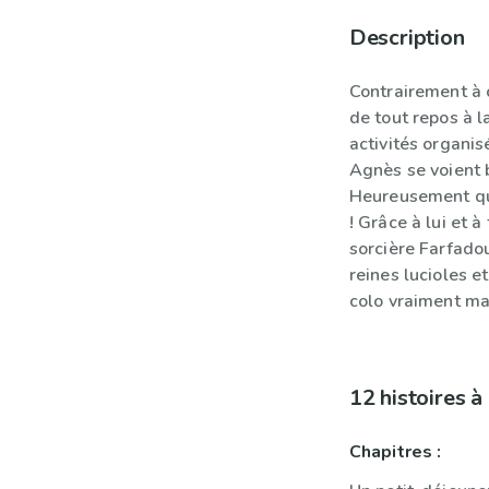
Description
Contrairement à c
de tout repos à l
activités organis
Agnès se voient 
Heureusement que
! Grâce à lui et à
sorcière Farfado
reines lucioles e
colo vraiment ma
12 histoires 
Chapitres :