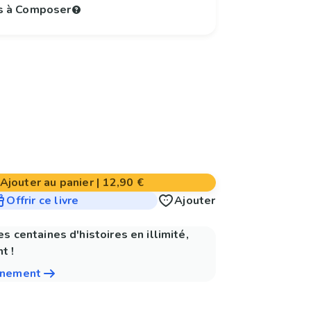
s à Composer
Ajouter au panier
|
12,90 €
Offrir ce livre
Ajouter
es centaines d'histoires en illimité,
t !
nnement