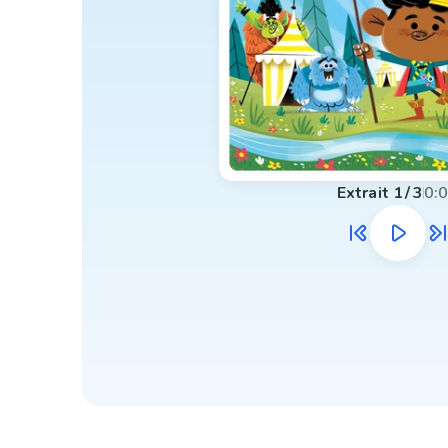
Extrait
1
/
3
0: