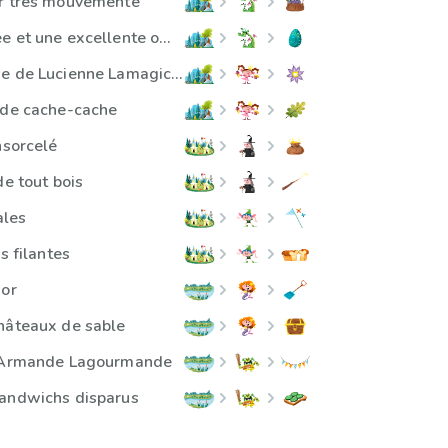
er très mouvementé
Une bonne poêllée et une excellente omelette
La potion magique de Lucienne Lamagicienne
 de cache-cache
nsorcelé
de tout bois
ales
s filantes
sor
hâteaux de sable
d'Armande Lagourmande
sandwichs disparus