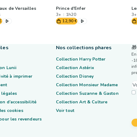
aux de Versailles
Prince d'Enfer
Le
4
3+
1h20
3+
€
12,90 €
iles
Nos collections phares
🎁
En
Collection Harry Potter
-1
in
on Lunii
Collection Astérix
pr
tivité à imprimer
Collection Disney
ent
Collection Monsieur Madame
 légales
Collection Suzanne & Gaston
on d’accessibilité
Collection Art & Culture
des cookies
Voir tout
 pour les revendeurs