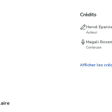
Crédits
Hervé Eparvi
Auteur
Magali Rose
Conteuse
Afficher les cré
laire