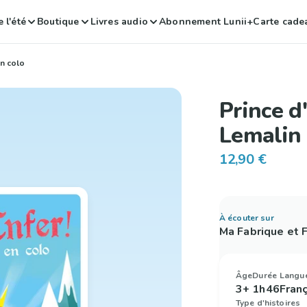
 l'été
Boutique
Livres audio
Abonnement Lunii+
Carte cade
en colo
Prince d
Lemalin 
12,90 €
À écouter sur
Ma Fabrique et
Âge
Durée
Langu
3+
1h46
Fran
Type d'histoires