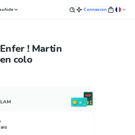
au
Aide
Connexion
'Enfer ! Martin
en colo
 FLAM
e
çais