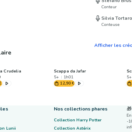
Stefano Brus
Conteur
Silvia Tortar
Conteuse
Afficher les cré
laire
a Crudelia
Scappa da Jafar
Sc
9
5+
1h01
5+
€
12,90 €
iles
Nos collections phares
🎁
En
Collection Harry Potter
-1
in
on Lunii
Collection Astérix