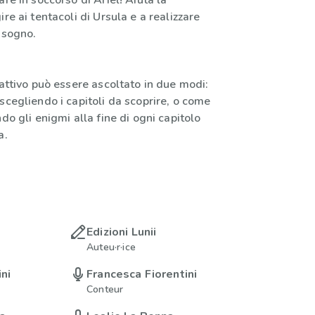
are in soccorso di Ariel! Aiuta la
re ai tentacoli di Ursula e a realizzare
 sogno.
rattivo può essere ascoltato in due modi:
scegliendo i capitoli da scoprire, o come
ndo gli enigmi alla fine di ogni capitolo
a.
Edizioni Lunii
Auteu·r·ice
ni
Francesca Fiorentini
Conteur