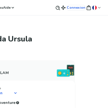
au
Aide
Connexion
da Ursula
 FLAM
e
'Aventure