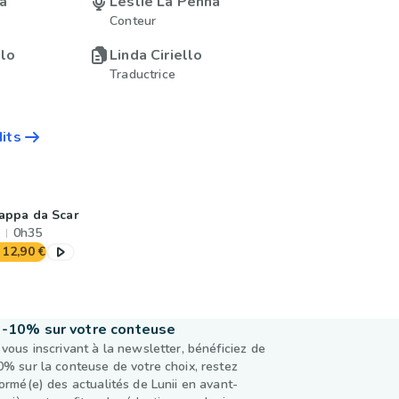
a
Leslie La Penna
Conteur
olo
Linda Ciriello
Traductrice
dits
appa da Scar
0h35
12,90 €
-10% sur votre conteuse
 vous inscrivant à la newsletter, bénéficiez de
0% sur la conteuse de votre choix, restez
formé(e) des actualités de Lunii en avant-