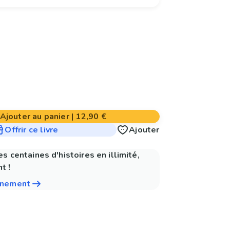
Ajouter au panier
|
12,90 €
Offrir ce livre
Ajouter
es centaines d'histoires en illimité,
t !
nnement