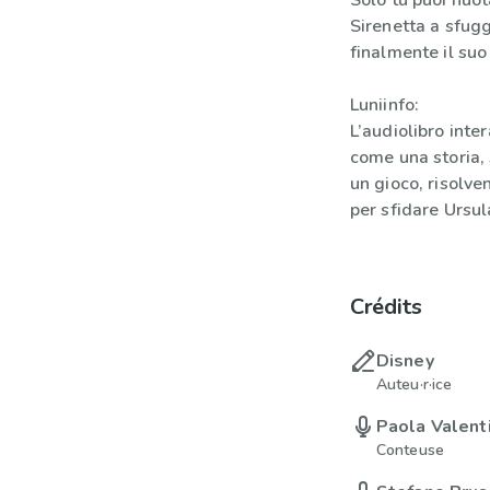
Solo tu puoi nuot
Sirenetta a sfuggi
finalmente il suo
Luniinfo:
L’audiolibro inte
come una storia, 
un gioco, risolve
per sfidare Ursul
Crédits
Disney
Auteu·r·ice
Paola Valenti
Conteuse