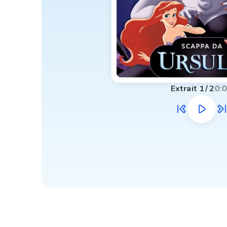
Extrait
1
/
2
0: