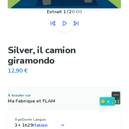
Extrait
1
/
2
0:00
Silver, il camion
giramondo
12,90 €
À écouter sur
Ma Fabrique et FLAM
Âge
Durée
Langue
3+
1h29