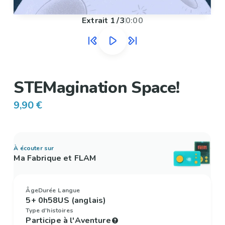
Extrait
1
/
3
0:00
STEMagination Space!
9,90 €
À écouter sur
Ma Fabrique et FLAM
Âge
Durée
Langue
5+
0h58
US (anglais)
Type d'histoires
Participe à l'Aventure