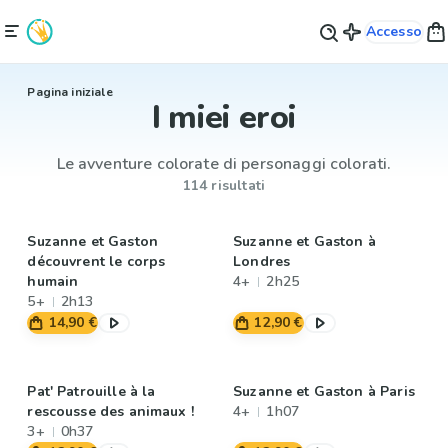
Accesso
Pagina iniziale
I miei eroi
Le avventure colorate di personaggi colorati.
114 risultati
Suzanne et Gaston
Suzanne et Gaston à
découvrent le corps
Londres
humain
4+
2h25
5+
2h13
14,90 €
12,90 €
Pat' Patrouille à la
Suzanne et Gaston à Paris
rescousse des animaux !
4+
1h07
3+
0h37