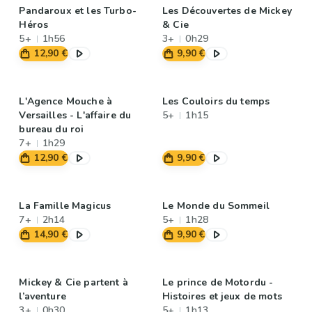
Pandaroux et les Turbo-
Les Découvertes de Mickey
Héros
& Cie
5+
1h56
3+
0h29
12,90 €
9,90 €
L'Agence Mouche à
Les Couloirs du temps
Versailles - L'affaire du
5+
1h15
bureau du roi
7+
1h29
12,90 €
9,90 €
La Famille Magicus
Le Monde du Sommeil
7+
2h14
5+
1h28
14,90 €
9,90 €
Mickey & Cie partent à
Le prince de Motordu -
l’aventure
Histoires et jeux de mots
3+
0h30
5+
1h13