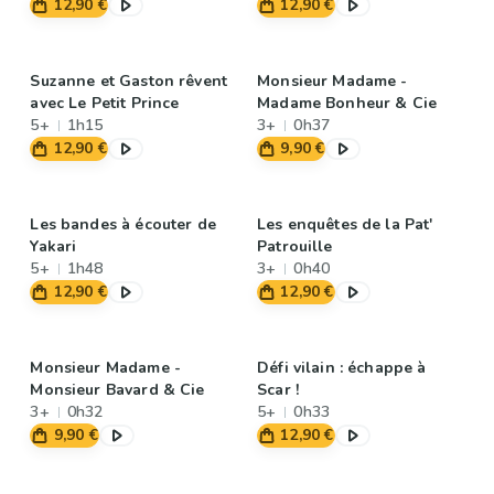
12,90 €
12,90 €
Suzanne et Gaston rêvent
Monsieur Madame -
avec Le Petit Prince
Madame Bonheur & Cie
5+
1h15
3+
0h37
12,90 €
9,90 €
Les bandes à écouter de
Les enquêtes de la Pat'
Yakari
Patrouille
5+
1h48
3+
0h40
12,90 €
12,90 €
Monsieur Madame -
Défi vilain : échappe à
Monsieur Bavard & Cie
Scar !
3+
0h32
5+
0h33
9,90 €
12,90 €