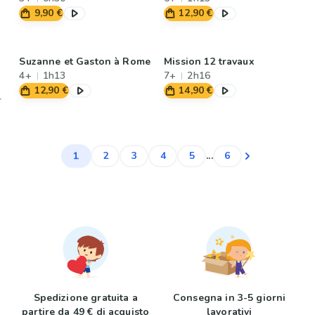
9,90 €
12,90 €
Suzanne et Gaston à Rome
Mission 12 travaux
4+
1h13
7+
2h16
12,90 €
14,90 €
1
2
3
4
5
...
6
Spedizione gratuita a
Consegna in 3-5 giorni
partire da 49 € di acquisto
lavorativi