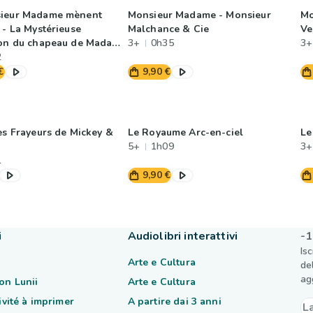
sieur Madame mènent
Monsieur Madame - Monsieur
Mo
 - La Mystérieuse
Malchance & Cie
Ve
ion du chapeau de Madame
3+
0h35
3+
2
€
9,90 €
es Frayeurs de Mickey &
Le Royaume Arc-en-ciel
Le
5+
1h09
3+
1
9,90 €
i
Audiolibri interattivi
-1
Is
Arte e Cultura
de
ag
on Lunii
Arte e Cultura
tivité à imprimer
A partire dai 3 anni