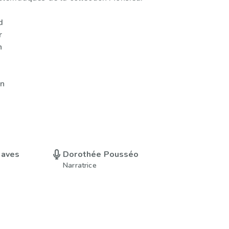
d
r
n
on
eaves
Dorothée Pousséo
Narratrice