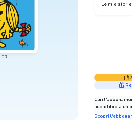
Le mie stori
:00
Re
Con l'abbonamen
audiolibro a un 
Scopri l'abbon