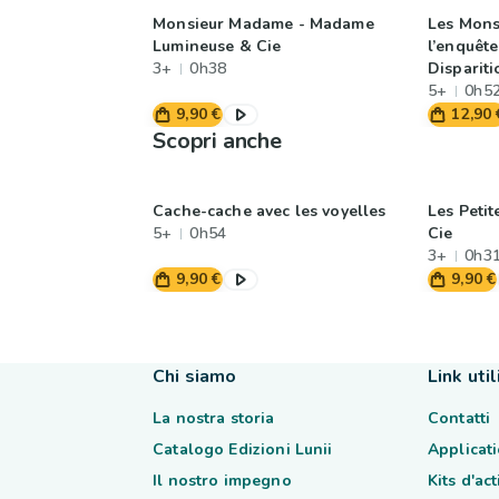
Monsieur Madame - Madame
Les Mon
Lumineuse & Cie
l’enquête
3+
0h38
Disparit
Beauté
5+
0h5
9,90 €
12,90 
Scopri anche
Cache-cache avec les voyelles
Les Petit
5+
0h54
Cie
3+
0h3
9,90 €
9,90 €
Chi siamo
Link util
La nostra storia
Contatti
Catalogo Edizioni Lunii
Applicati
Il nostro impegno
Kits d'ac