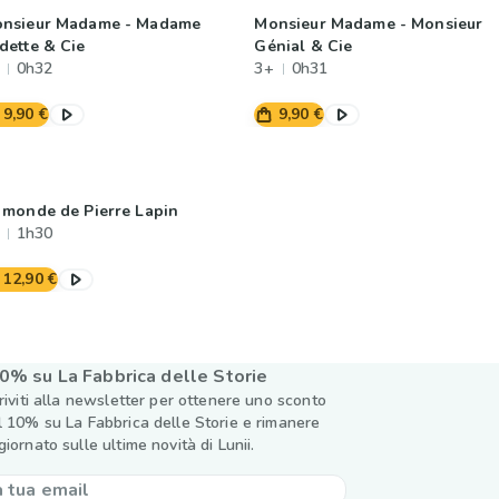
nsieur Madame - Madame
Monsieur Madame - Monsieur
dette & Cie
Génial & Cie
0h32
3+
0h31
9,90 €
9,90 €
 monde de Pierre Lapin
1h30
12,90 €
0% su La Fabbrica delle Storie
criviti alla newsletter per ottenere uno sconto
l 10% su La Fabbrica delle Storie e rimanere
giornato sulle ultime novità di Lunii.