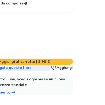
e da comporre
Aggiungi al carrello
|
9,90 €
gala questo libro
Aggiungi
to Lunii, scegli ogni mese un nuovo
prezzo speciale
amento