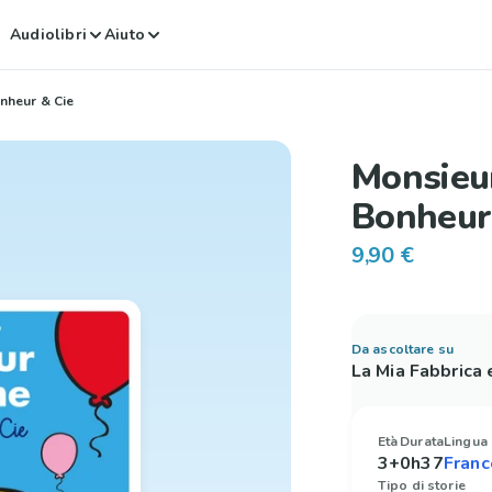
Audiolibri
Aiuto
heur & Cie
Monsieu
Bonheur
9,90 €
Da ascoltare su
La Mia Fabbrica
Età
Durata
Lingua
3+
0h37
Tipo di storie