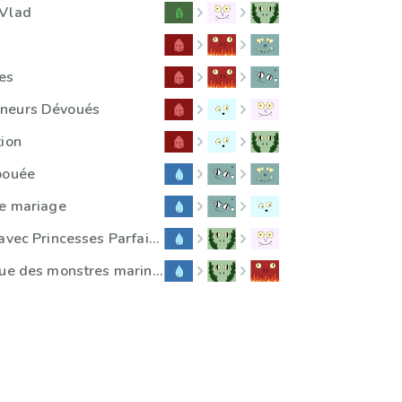
 Vlad
les
neurs Dévoués
tion
bouée
de mariage
Surprise-parties avec Princesses Parfaites
Parles-tu la langue des monstres marins ?