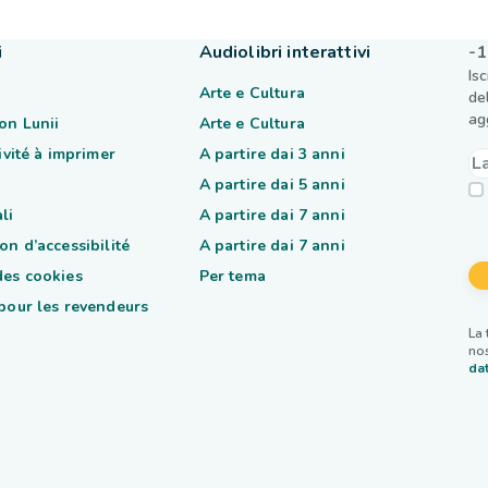
i
Audiolibri interattivi
-1
Is
Arte e Cultura
de
ag
on Lunii
Arte e Cultura
tivité à imprimer
A partire dai 3 anni
A partire dai 5 anni
li
A partire dai 7 anni
on d’accessibilité
A partire dai 7 anni
des cookies
Per tema
 pour les revendeurs
La 
nos
dat