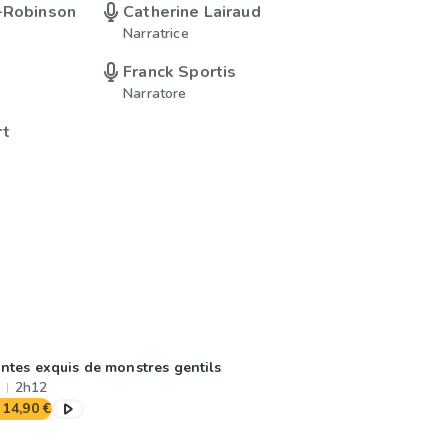
-Robinson
Catherine Lairaud
Narratrice
Franck Sportis
Narratore
rt
ntes exquis de monstres gentils
2h12
14,90 €