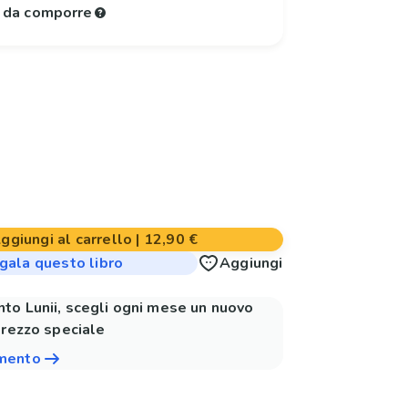
e da comporre
ggiungi al carrello
|
12,90 €
gala questo libro
Aggiungi
to Lunii, scegli ogni mese un nuovo
prezzo speciale
amento