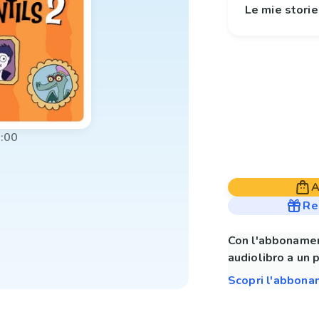
Le mie stori
:00
A
Re
Con l'abbonamen
audiolibro a un 
Scopri l'abbon