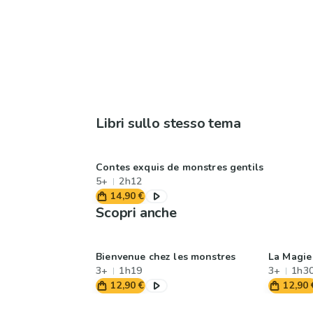
Libri sullo stesso tema
Contes exquis de monstres gentils
5+
2h12
14,90 €
Scopri anche
Bienvenue chez les monstres
La Magie
3+
1h19
3+
1h3
12,90 €
12,90 