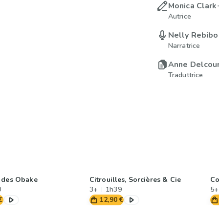
Monica Clark
Autrice
Nelly Rebibo
Narratrice
Anne Delcou
Traduttrice
 des Obake
Citrouilles, Sorcières & Cie
Co
0
3+
1h39
5+
€
12,90 €