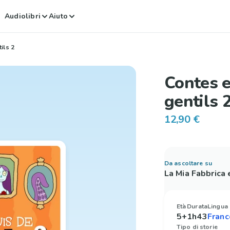
Audiolibri
Aiuto
ils 2
Contes 
gentils 
12,90 €
Da ascoltare su
La Mia Fabbrica
Età
Durata
Lingua
5+
1h43
Tipo di storie