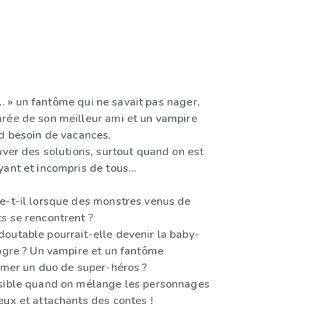
s... » un fantôme qui ne savait pas nager,
rée de son meilleur ami et un vampire
nd besoin de vacances.
uver des solutions, surtout quand on est
yant et incompris de tous…
e-t-il lorsque des monstres venus de
s se rencontrent ?
outable pourrait-elle devenir la baby-
 ogre ? Un vampire et un fantôme
ormer un duo de super-héros ?
sible quand on mélange les personnages
eux et attachants des contes !