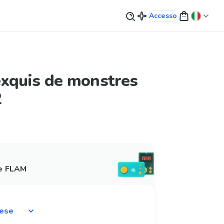
Accesso
exquis de monstres
2
 e FLAM