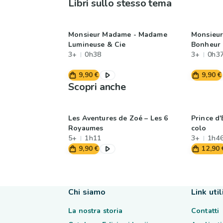
Libri sullo stesso tema
Monsieur Madame - Madame
Monsieu
Lumineuse & Cie
Bonheur 
3+
0h38
3+
0h3
9,90 €
9,90 €
Scopri anche
Les Aventures de Zoé – Les 6
Prince d'
Royaumes
colo
5+
1h11
3+
1h4
9,90 €
12,90 
Chi siamo
Link util
La nostra storia
Contatti