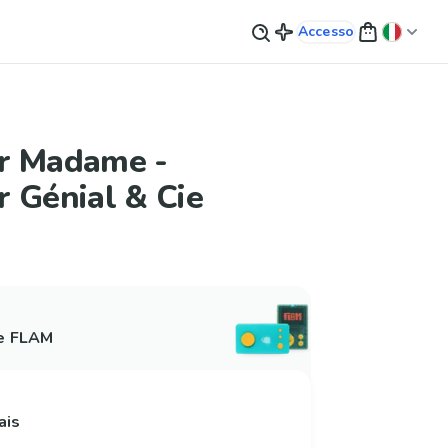
Accesso
r Madame -
 Génial & Cie
 e FLAM
ais