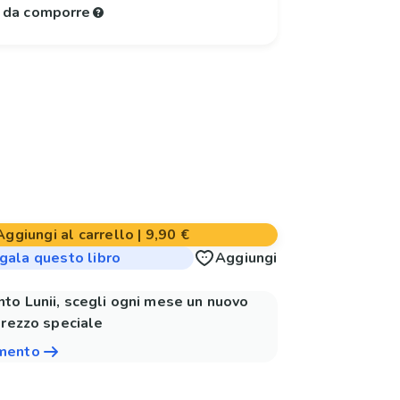
e da comporre
Aggiungi al carrello
|
9,90 €
gala questo libro
Aggiungi
to Lunii, scegli ogni mese un nuovo
prezzo speciale
amento