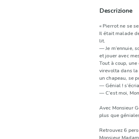
Descrizione
« Pierrot ne se se
Il était malade de
lit.
— Je m’ennuie, so
et jouer avec me
Tout à coup, une 
virevolta dans la
un chapeau, se po
— Génial ! s’écria
— C’est moi, Mons
Avec Monsieur Gén
plus que géniales
Retrouvez 6 pers
Monsieur Madam