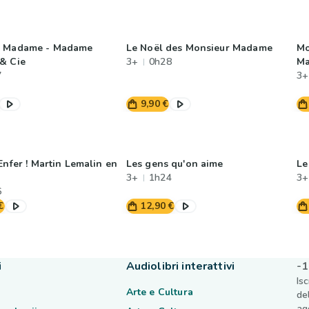
r Madame - Madame
Le Noël des Monsieur Madame
Mo
& Cie
3+
0h28
Ma
7
3+
9,90 €
Enfer ! Martin Lemalin en
Les gens qu'on aime
Le
3+
1h24
3+
6
€
12,90 €
i
Audiolibri interattivi
-1
Is
Arte e Cultura
de
ag