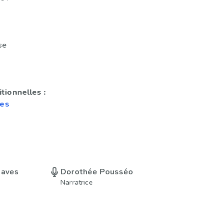
se
tionnelles :
res
eaves
Dorothée Pousséo
Narratrice