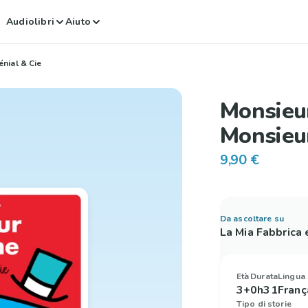
Audiolibri
Aiuto
nial & Cie
Monsieu
Monsieur
9,90 €
Da ascoltare su
La Mia Fabbrica
Età
Durata
Lingua
3+
0h31
Franç
Tipo di storie