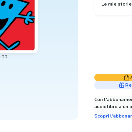
Le mie stori
:00
Re
Con l'abbonamen
audiolibro a un 
Scopri l'abbon