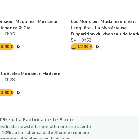
nsieur Madame - Monsieur
Les Monsieur Madame mènent
lchance & Cie
l’enquête - La Mystérieuse
0h35
Disparition du chapeau de Ma
Beauté
5+
0h52
9,90 €
12,90 €
 Noël des Monsieur Madame
0h28
9,90 €
0% su La Fabbrica delle Storie
criviti alla newsletter per ottenere uno sconto
l 10% su La Fabbrica delle Storie e rimanere
giornato sulle ultime novità di Lunii.