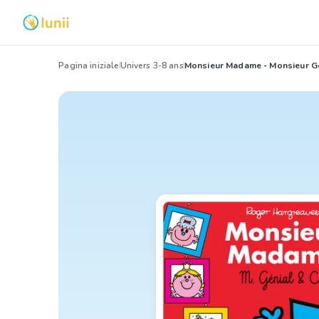
Pagina iniziale
Univers 3-8 ans
Monsieur Madame - Monsieur Gé