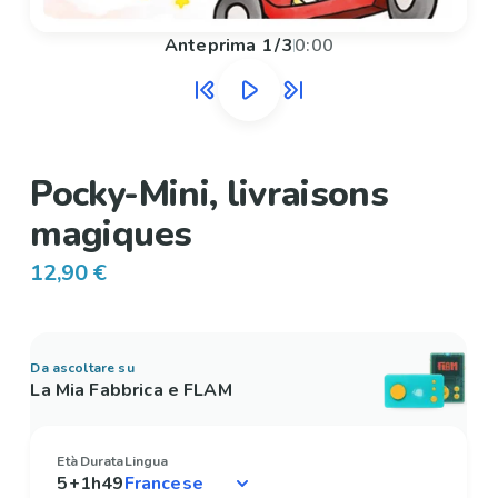
Anteprima
1
/
3
0:00
Pocky-Mini, livraisons
magiques
12,90 €
Da ascoltare su
La Mia Fabbrica e FLAM
Età
Durata
Lingua
5+
1h49