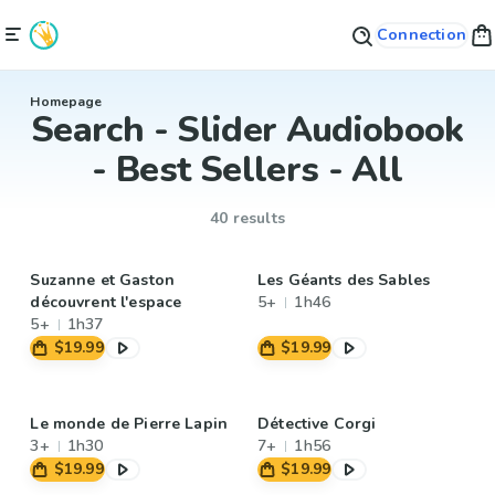
Connection
Homepage
Search - Slider Audiobook
- Best Sellers - All
40 results
Suzanne et Gaston
Les Géants des Sables
découvrent l'espace
5+
1h46
5+
1h37
$19.99
$19.99
Le monde de Pierre Lapin
Détective Corgi
3+
1h30
7+
1h56
$19.99
$19.99