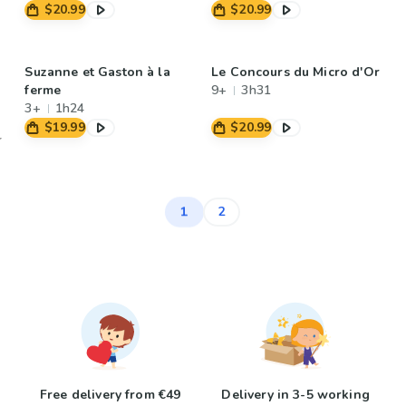
$20.99
$20.99
Suzanne et Gaston à la
Le Concours du Micro d'Or
ferme
9+
3h31
3+
1h24
$19.99
$20.99
1
2
Free delivery from €49
Delivery in 3-5 working