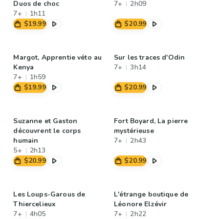
Duos de choc
7+
2h09
7+
1h11
$19.99
$20.99
Margot, Apprentie véto au
Sur les traces d'Odin
Kenya
7+
3h14
7+
1h59
$19.99
$20.99
Suzanne et Gaston
Fort Boyard, La pierre
découvrent le corps
mystérieuse
humain
7+
2h43
5+
2h13
$20.99
$20.99
Les Loups-Garous de
L'étrange boutique de
Thiercelieux
Léonore Elzévir
7+
4h05
7+
2h22