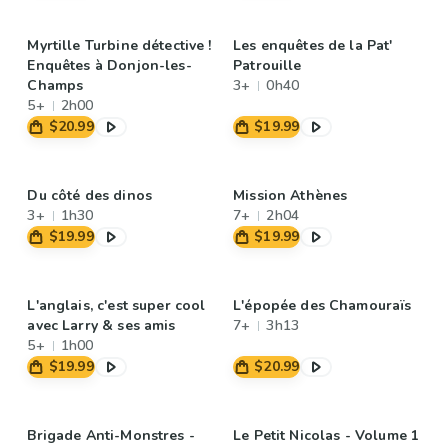
Myrtille Turbine détective !
Les enquêtes de la Pat'
Enquêtes à Donjon-les-
Patrouille
Champs
3+
0h40
5+
2h00
$20.99
$19.99
Du côté des dinos
Mission Athènes
3+
1h30
7+
2h04
$19.99
$19.99
L'anglais, c'est super cool
L'épopée des Chamouraïs
avec Larry & ses amis
7+
3h13
5+
1h00
$19.99
$20.99
Brigade Anti-Monstres -
Le Petit Nicolas - Volume 1