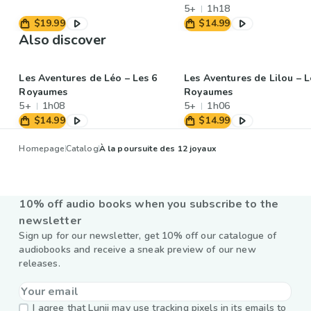
5+
1h18
$19.99
$14.99
Also discover
Les Aventures de Léo – Les 6
Les Aventures de Lilou – L
Royaumes
Royaumes
5+
1h08
5+
1h06
$14.99
$14.99
Homepage
Catalog
À la poursuite des 12 joyaux
10% off audio books when you subscribe to the
newsletter
Sign up for our newsletter, get 10% off our catalogue of
audiobooks and receive a sneak preview of our new
releases.
I agree that Lunii may use tracking pixels in its emails to