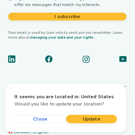
offer me messages that match my interests.
I subscribe
Your email is used by Lunii only to send you our newsletter. Learn
more about
managing your data and your rights.
About us
It seems you are located in:
United States
Useful links
Would you like to update your location?
Interactive audiobooks
Close
Update
Country / Language
Canada
/
English