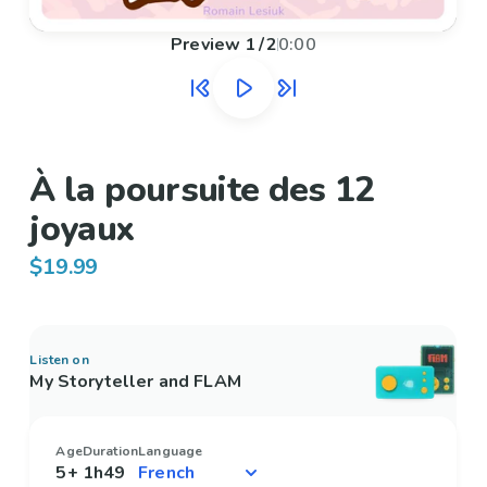
Preview
1
/
2
0:00
À la poursuite des 12
joyaux
$19.99
Listen on
My Storyteller and FLAM
Age
Duration
Language
5+
1h49