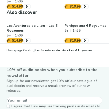
5+
1h06
$14.99
$19.99
Also discover
Les Aventures de Lilou – Les 6
Panique aux 6 Royaumes
Royaumes
5+
1h35
5+
1h06
$14.99
$19.99
Homepage
Catalog
Les Aventures de Léo – Les 6 Royaumes
10% off audio books when you subscribe to the
newsletter
Sign up for our newsletter, get 10% off our catalogue of
audiobooks and receive a sneak preview of our new
releases.
I agree that Lunii may use tracking pixels in its emails to