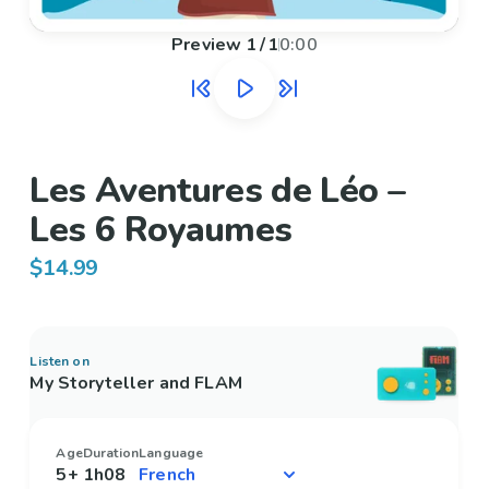
Preview
1
/
1
0:00
Les Aventures de Léo –
Les 6 Royaumes
$14.99
Listen on
My Storyteller and FLAM
Age
Duration
Language
5+
1h08