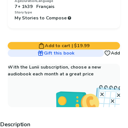
Age
Duration
Language
7+
1h39
Français
Story type
My Stories to Compose
Add to cart
|
$19.99
Gift this book
Add
With the Lunii subscription, choose a new
audiobook each month at a great price
Description