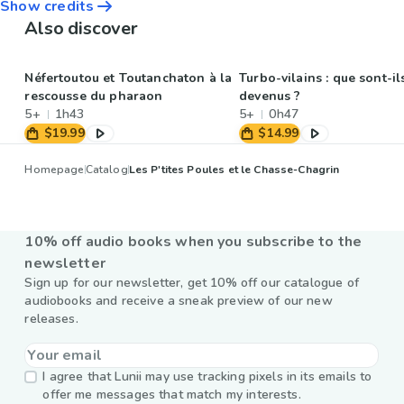
Show credits
Also discover
Néfertoutou et Toutanchaton à la
Turbo-vilains : que sont-il
rescousse du pharaon
devenus ?
5+
1h43
5+
0h47
$19.99
$14.99
Homepage
Catalog
Les P'tites Poules et le Chasse-Chagrin
10% off audio books when you subscribe to the
newsletter
Sign up for our newsletter, get 10% off our catalogue of
audiobooks and receive a sneak preview of our new
releases.
I agree that Lunii may use tracking pixels in its emails to
offer me messages that match my interests.