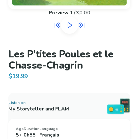
Preview
1
/
3
0:00
Les P'tites Poules et le
Chasse-Chagrin
$19.99
Listen on
My Storyteller and FLAM
Age
Duration
Language
5+
0h55
Français