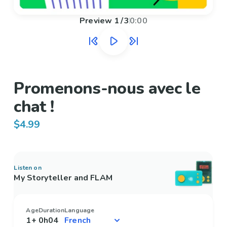
Preview
1
/
3
0:00
Promenons-nous avec le
chat !
$4.99
Listen on
My Storyteller and FLAM
Age
Duration
Language
1+
0h04