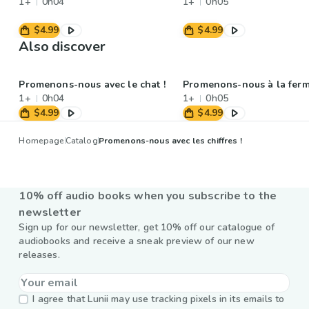
1+
0h04
1+
0h05
$4.99
$4.99
Also discover
Promenons-nous avec le chat !
Promenons-nous à la ferm
1+
0h04
1+
0h05
$4.99
$4.99
Homepage
Catalog
Promenons-nous avec les chiffres !
10% off audio books when you subscribe to the
newsletter
Sign up for our newsletter, get 10% off our catalogue of
audiobooks and receive a sneak preview of our new
releases.
I agree that Lunii may use tracking pixels in its emails to