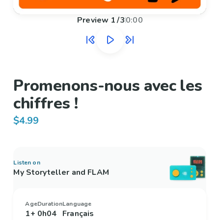
Preview
1
/
3
0:00
Promenons-nous avec les
chiffres !
$4.99
Listen on
My Storyteller and FLAM
Age
Duration
Language
1+
0h04
Français