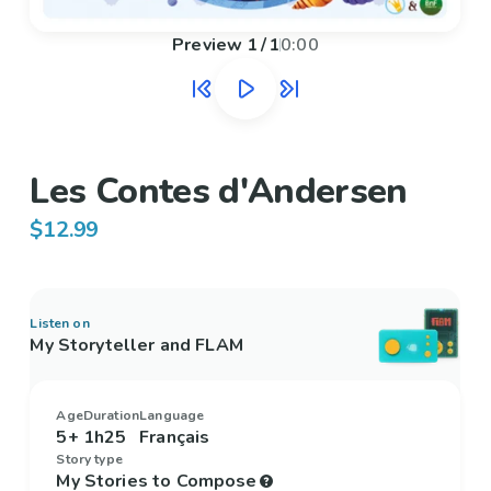
Preview
1
/
1
0:00
Les Contes d'Andersen
$12.99
Listen on
My Storyteller and FLAM
Age
Duration
Language
5+
1h25
Français
Story type
My Stories to Compose