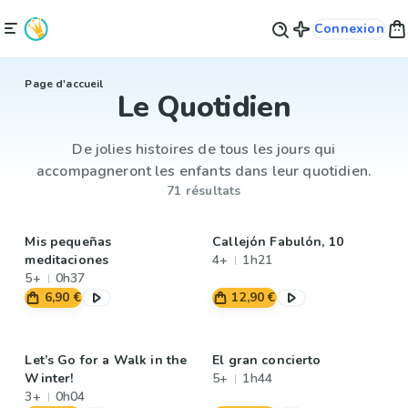
Connexion
Page d'accueil
Le Quotidien
De jolies histoires de tous les jours qui
accompagneront les enfants dans leur quotidien.
71 résultats
Mis pequeñas
Callejón Fabulón, 10
meditaciones
4+
1h21
5+
0h37
6,90 €
12,90 €
Let’s Go for a Walk in the
El gran concierto
Winter!
5+
1h44
3+
0h04