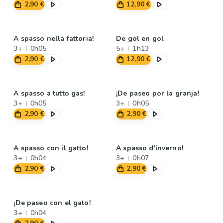
2,90 €
12,90 €
A spasso nella fattoria!
De gol en gol
3+
0h05
5+
1h13
2,90 €
12,90 €
A spasso a tutto gas!
¡De paseo por la granja!
3+
0h05
3+
0h05
2,90 €
2,90 €
A spasso con il gatto!
A spasso d'inverno!
3+
0h04
3+
0h07
2,90 €
2,90 €
¡De paseo con el gato!
3+
0h04