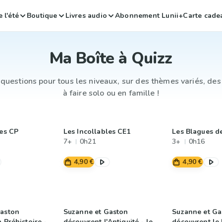
 l'été
Boutique
Livres audio
Abonnement Lunii+
Carte cade
Ma Boîte à Quizz
questions pour tous les niveaux, sur des thèmes variés, des
à faire solo ou en famille !
les CP
Les Incollables CE1
Les Blagues d
7+
0h21
3+
0h16
4,90 €
4,90 €
Gaston
Suzanne et Gaston
Suzanne et Ga
 Préhistoire -
découvrent l'Antiquité - le
découvrent le