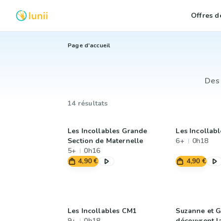
Offres de
Page d'accueil
Des 
14 résultats
Les Incollables Grande
Les Incollab
Section de Maternelle
6+
0h18
5+
0h16
4,90 €
4,90 €
Les Incollables CM1
Suzanne et 
9+
0h18
découvrent la