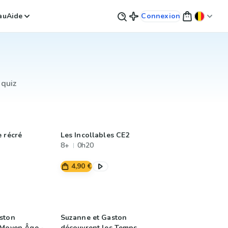
au
Aide
Connexion
 quiz
e récré
Les Incollables CE2
8+
0h20
4,90 €
ston
Suzanne et Gaston
 Moyen Âge -
découvrent les Temps