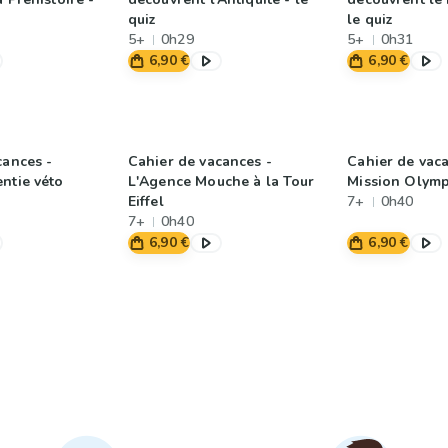
quiz
le quiz
5+
0h29
5+
0h31
6,90 €
6,90 €
cances -
Cahier de vacances -
Cahier de vac
ntie véto
L'Agence Mouche à la Tour
Mission Olym
Eiffel
7+
0h40
7+
0h40
6,90 €
6,90 €