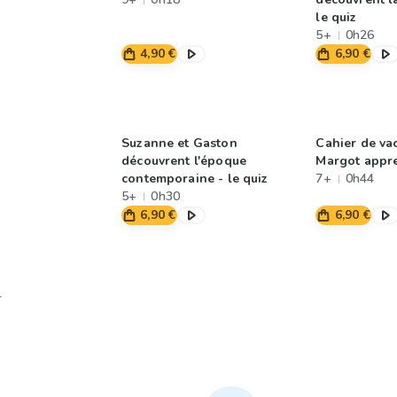
le quiz
5+
0h26
4,90 €
6,90 €
Suzanne et Gaston
Cahier de va
découvrent l'époque
Margot appre
contemporaine - le quiz
7+
0h44
5+
0h30
6,90 €
6,90 €