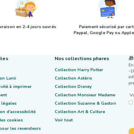
ivraison en 2-4 jours ouvrés
Paiement sécurisé par cart
Paypal, Google Pay ou Apple
iles
Nos collections phares
🎁
En
Collection Harry Potter
-1
in
on Lunii
Collection Astérix
pr
tivité à imprimer
Collection Disney
ent
Collection Monsieur Madame
 légales
Collection Suzanne & Gaston
on d’accessibilité
Collection Art & Culture
des cookies
Voir tout
 pour les revendeurs