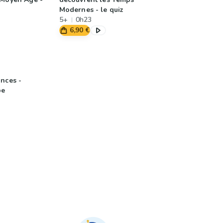
Modernes - le quiz
5+
0h23
6,90 €
ances -
pe