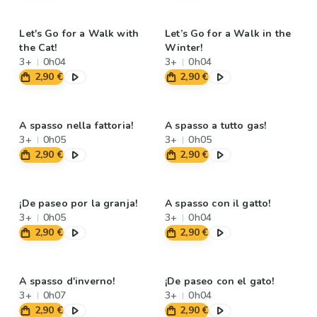
Let's Go for a Walk with
Let’s Go for a Walk in the
the Cat!
Winter!
3+
0h04
3+
0h04
2,90 €
2,90 €
A spasso nella fattoria!
A spasso a tutto gas!
3+
0h05
3+
0h05
2,90 €
2,90 €
¡De paseo por la granja!
A spasso con il gatto!
3+
0h05
3+
0h04
2,90 €
2,90 €
A spasso d'inverno!
¡De paseo con el gato!
3+
0h07
3+
0h04
2,90 €
2,90 €