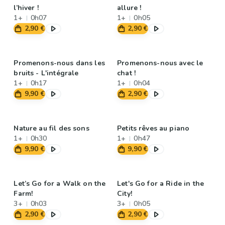
l’hiver !
allure !
1+
0h07
1+
0h05
2,90 €
2,90 €
Promenons-nous dans les
Promenons-nous avec le
bruits - L'intégrale
chat !
1+
0h17
1+
0h04
9,90 €
2,90 €
Nature au fil des sons
Petits rêves au piano
1+
0h30
1+
0h47
9,90 €
9,90 €
Let’s Go for a Walk on the
Let's Go for a Ride in the
Farm!
City!
3+
0h03
3+
0h05
2,90 €
2,90 €