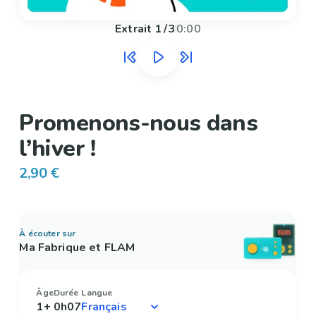
Extrait
1
/
3
0:00
Promenons-nous dans
l’hiver !
2,90 €
À écouter sur
Ma Fabrique et FLAM
Âge
Durée
Langue
1+
0h07