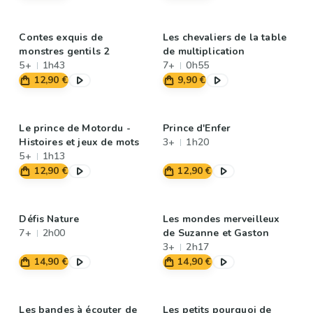
Contes exquis de
Les chevaliers de la table
monstres gentils 2
de multiplication
5+
1h43
7+
0h55
12,90 €
9,90 €
Le prince de Motordu -
Prince d'Enfer
Histoires et jeux de mots
3+
1h20
5+
1h13
12,90 €
12,90 €
Défis Nature
Les mondes merveilleux
7+
2h00
de Suzanne et Gaston
3+
2h17
14,90 €
14,90 €
Les bandes à écouter de
Les petits pourquoi de