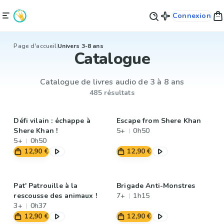
Connexion
Page d'accueil
Univers 3-8 ans
Catalogue
Catalogue de livres audio de 3 à 8 ans
485 résultats
Défi vilain : échappe à
Escape from Shere Khan
Shere Khan !
5+
0h50
5+
0h50
12,90 €
12,90 €
Pat' Patrouille à la
Brigade Anti-Monstres
rescousse des animaux !
7+
1h15
3+
0h37
12,90 €
12,90 €