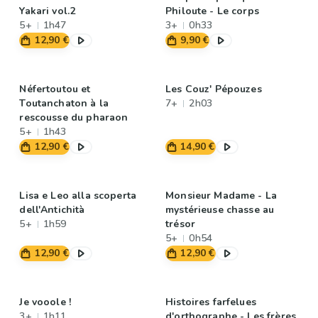
Yakari vol.2
Philoute - Le corps
5+
1h47
3+
0h33
12,90 €
9,90 €
Néfertoutou et
Les Couz' Pépouzes
Toutanchaton à la
7+
2h03
rescousse du pharaon
5+
1h43
12,90 €
14,90 €
Lisa e Leo alla scoperta
Monsieur Madame - La
dell'Antichità
mystérieuse chasse au
5+
1h59
trésor
5+
0h54
12,90 €
12,90 €
Je vooole !
Histoires farfelues
3+
1h11
d'orthographe - Les frères