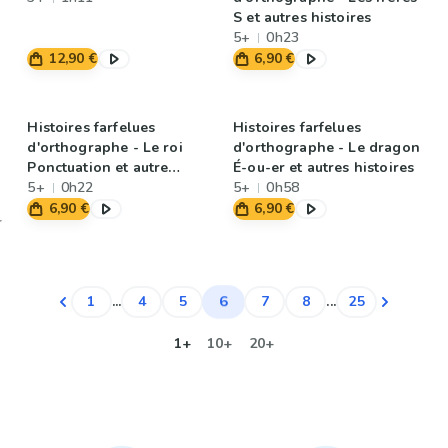
S et autres histoires
5+
0h23
12,90 €
6,90 €
Histoires farfelues
Histoires farfelues
d'orthographe - Le roi
d'orthographe - Le dragon
Ponctuation et autre
É-ou-er et autres histoires
histoire
5+
0h22
5+
0h58
6,90 €
6,90 €
6
1
...
4
5
7
8
...
25
1+
10+
20+