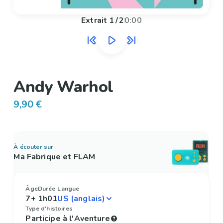
Extrait
1
/
2
0:00
Andy Warhol
9,90 €
À écouter sur
Ma Fabrique et FLAM
Âge
Durée
Langue
7+
1h01
Type d'histoires
Participe à l'Aventure