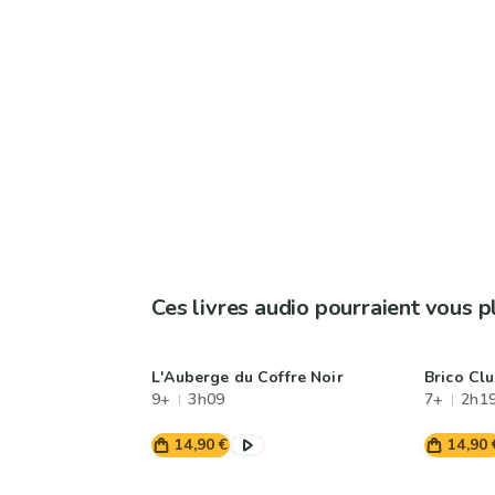
Ces livres audio pourraient vous p
L'Auberge du Coffre Noir
Brico Cl
9+
3h09
7+
2h1
14,90 €
14,90 