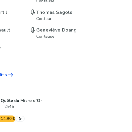
Conteuse
til
Thomas Sagols
Conteur
nault
Geneviève Doang
Conteuse
e
dits
 Quête du Micro d'Or
2h45
14,90 €