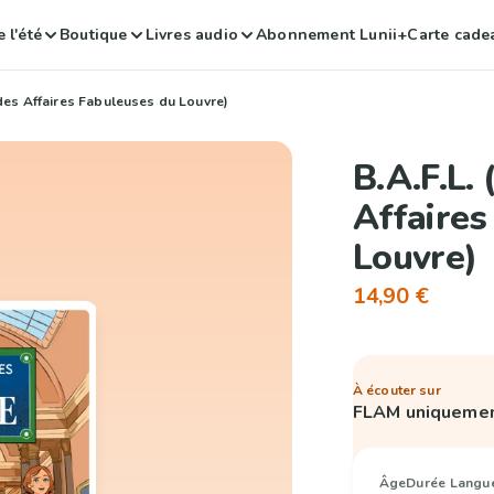
 l'été
Boutique
Livres audio
Abonnement Lunii+
Carte cade
 des Affaires Fabuleuses du Louvre)
B.A.F.L.
Affaires
Louvre)
14,90 €
À écouter sur
FLAM uniqueme
Âge
Durée
Langu