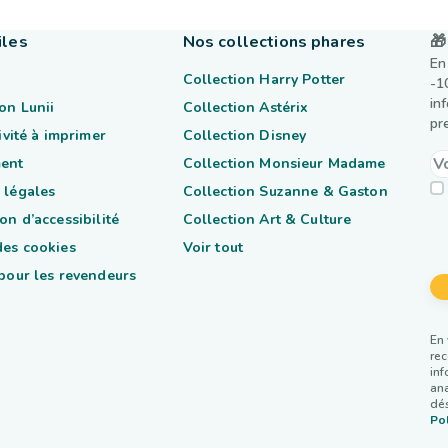
iles
Nos collections phares
🎁
En
Collection Harry Potter
-1
in
on Lunii
Collection Astérix
pr
tivité à imprimer
Collection Disney
ent
Collection Monsieur Madame
 légales
Collection Suzanne & Gaston
on d’accessibilité
Collection Art & Culture
des cookies
Voir tout
 pour les revendeurs
En 
rec
inf
ana
dés
Pol