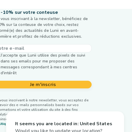
-10% sur votre conteuse
 vous inscrivant à la newsletter, bénéficiez de
0% sur la conteuse de votre choix, restez
formé(e) des actualités de Lunii en avant-
emière et profitez de réductions exclusives.
J’accepte que Lunii utilise des pixels de suivi
dans ses emails pour me proposer des
messages correspondant à mes centres
d'intérêt
Je m'inscris
vous inscrivant à notre newsletter, vous acceptez de
evoir des e-mails personnalisés basés sur vos
ormations et votre utilisation du site à des fins
lytiques et publicitaires. Vous pouvez vous
inscrire à tout moment. Plus d’infos dans notre
It seems you are located in:
United States
itique de confidentialité.
Would you like to update your location?