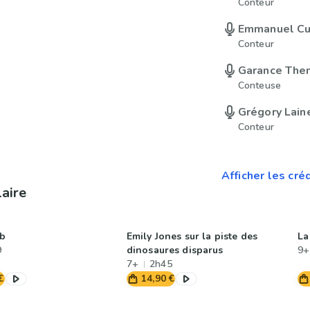
Conteur
Emmanuel Cur
Conteur
Garance The
Conteuse
Grégory Lain
Conteur
Afficher les cré
laire
ub
Emily Jones sur la piste des
La
9
dinosaures disparus
9+
7+
2h45
€
14,90 €