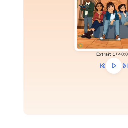
Extrait
1
/
4
0: