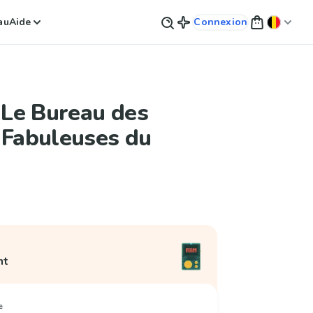
au
Aide
Connexion
 (Le Bureau des
 Fabuleuses du
nt
e