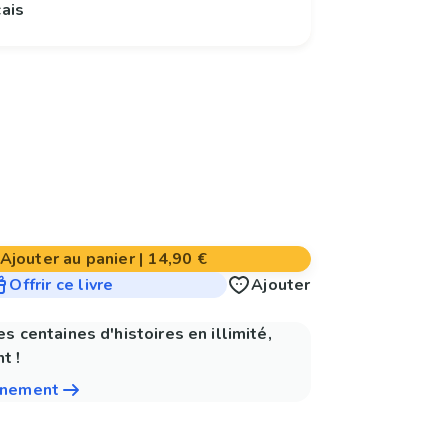
çais
Ajouter au panier
|
14,90 €
Offrir ce livre
Ajouter
es centaines d'histoires en illimité,
t !
nnement