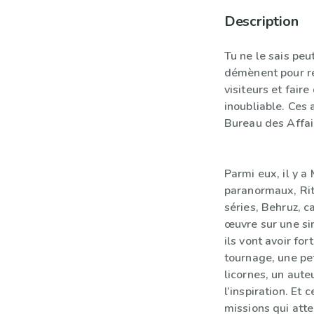
Description
Tu ne le sais peu
démènent pour ré
visiteurs et fai
inoubliable. Ces 
Bureau des Affai
Parmi eux, il y a
paranormaux, Rit
séries, Behruz, c
œuvre sur une si
ils vont avoir for
tournage, une pe
licornes, un aute
l’inspiration. Et
missions qui atte