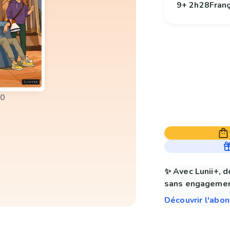
9+
2h28
Fran
00
✨ Avec Lunii+, d
sans engagemen
Découvrir l'abo