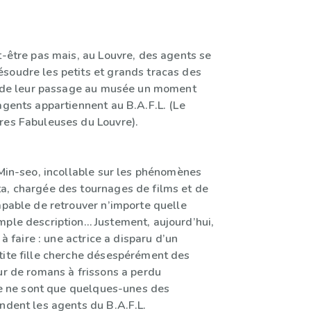
t-être pas mais, au Louvre, des agents se
soudre les petits et grands tracas des
re de leur passage au musée un moment
agents appartiennent au B.A.F.L. (Le
res Fabuleuses du Louvre).
 Min-seo, incollable sur les phénomènes
a, chargée des tournages de films et de
apable de retrouver n’importe quelle
mple description… Justement, aujourd’hui,
t à faire : une actrice a disparu d’un
tite fille cherche désespérément des
ur de romans à frissons a perdu
 ce ne sont que quelques-unes des
ndent les agents du B.A.F.L.